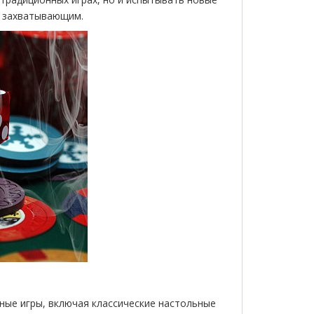
и захватывающим.
ные игры, включая классические настольные