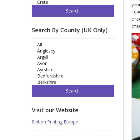
упо
теч
ста
ста
Search By County (UK Only)
Visit our Website
Ribbon Printing Europe