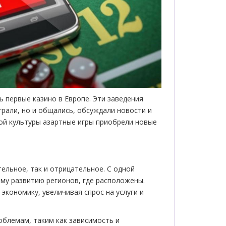
ь первые казино в Европе. Эти заведения
грали, но и общались, обсуждали новости и
вой культуры азартные игры приобрели новые
ельное, так и отрицательное. С одной
му развитию регионов, где расположены.
экономику, увеличивая спрос на услуги и
облемам, таким как зависимость и