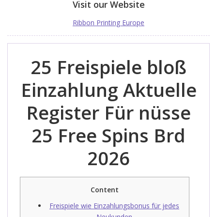
Visit our Website
Ribbon Printing Europe
25 Freispiele bloß
Einzahlung Aktuelle
Register Für nüsse
25 Free Spins Brd
2026
Content
Freispiele wie Einzahlungsbonus für jedes
Neukunden