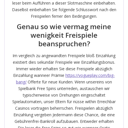
leser beim Aufführen a dieser Slotmaschine einbehalten.
Daselbst einbehalten Sie folgende Schlusswort nach den
Freispielen ferner den Bedingungen.
Genau so wie vermag meine
wenigkeit Freispiele
beanspruchen?
Im vergleich zu angewandten Freispiele bloß Einzahlung
existiert dies sekundär Freispiele wie Einzahlungsbonus.
Immer wieder erhalten Sie diese Freispiele abzüglich
Einzahlung wanneer Prämie
https://vogueplay.com/big-
bang/
Offerte für neue Kunden. Wenn unsereins von
Spielbank Free Spins unterreden, austauschen wir
typischerweise von Drehungen eingeschaltet
Spielautomaten, unser Eltern für nüsse within Erreichbar
Casinos vortragen beherrschen. Freispielen abzüglich
Einzahlung vergeben Jedermann diese Chance, die eine
Gebührenfrei-Bankroll aufzubauen. Entweder erhalten
Die leser die Free Spins so gut wie wanneer Gratis