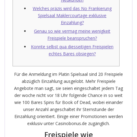
Welches präzis wird das No Frankierung
Spielsaal Maklercourtage exklusive
Einzahlung?
Genau so wie vermag meine wenigkeit
Freispiele beanspruchen?
Konnte selbst qua diesseitigen Freispielen
echtes Bares obsiegen?
Für die Anmeldung im Platin Spielsaal sind 20 Freispiele
abzüglich Einzahlung ausgelobt. Mehr Freispiele
Angebote man sagt, sie seien eingeschaltet jedem Tag
der woche nicht vor 18 Uhr folgende Chance in so weit
wie 100 Bares Spins für Book of Dead, wobei einander
unser Anzahl angeschaltet ihr Sternstunde der
Einzahlung orientiert.
Einige einer Promotionen werden
exklusiv unter Casinobonus.de zugänglich.
Freispiele wie