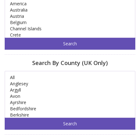
Search By County (UK Only)